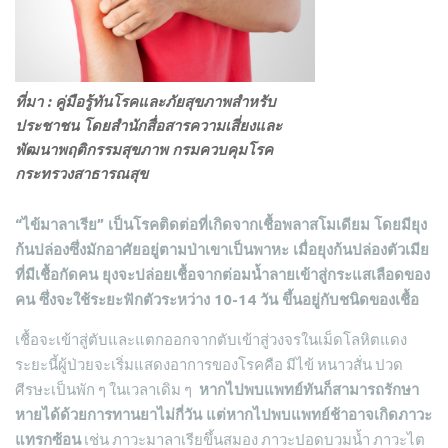
ที่มา : คู่มือรู้ทันโรคและภัยสุขภาพสำหรับ
ประชาชน โดยสำนักสื่อสารความเสี่ยงและ
พัฒนาพฤติกรรมสุขภาพ กรมควบคุมโรค
กระทรวงสาธารณสุข
“ไข้มาลาเรีย” เป็นโรคติดต่อที่เกิดจากเชื้อพลาสโมเดียม โดยมียุง
ก้นปล่องซึ่งมักอาศัยอยู่ตามป่าเขาเป็นพาหะ เมื่อยุงก้นปล่องตัวเมีย
ที่มีเชื้อกัดคน ยุงจะปล่อยเชื้อจากต่อมน้ำลายเข้าสู่กระแสเลือดของ
คน ซึ่งจะใช้ระยะฟักตัวระหว่าง 10-14 วัน ขึ้นอยู่กับชนิดของเชื้อ
เชื้อจะเข้าสู่ตับและแตกออกจากตับเข้าสู่วงจรในเม็ดโลหิตแดง
ระยะนี้ผู้ป่วยจะเริ่มแสดงอาการของโรคคือ มีไข้ หนาวสั่น ปวด
ศีรษะเป็นพัก ๆ ในเวลาเดิม ๆ
หากไปพบแพทย์ทันก็สามารถรักษา
หายได้ด้วยการทานยาไม่กี่วัน แต่หากไปพบแพทย์ช้าอาจเกิดภาวะ
แทรกซ้อน
เช่น ภาวะมาลาเรียขึ้นสมอง ภาวะปอดบวมน้ำ ภาวะไต