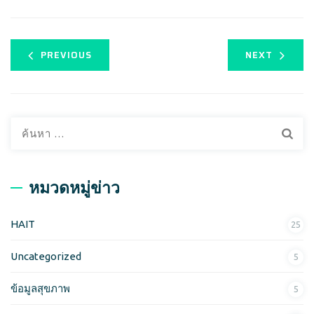
PREVIOUS
NEXT
ค้
น
ห
า
หมวดหมู่ข่าว
สำ
ห
HAIT
25
รั
บ
Uncategorized
5
:
ข้อมูลสุขภาพ
5