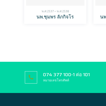
พ.ศ.2537 – พ.ศ.2538
นพ.ชุมพร ลัภกิจโร
นพ
074 377 100-1 ต่อ 101
หมายเลขโทรศัพท์