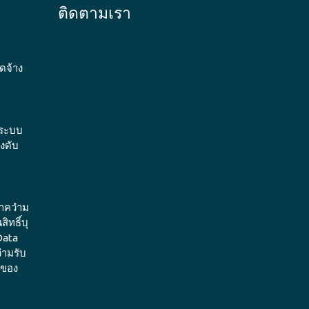
ติดตามเรา
ดจ้าง
น ระบบ
องดับ
ษำควำม
ทธิ์บุ
Data
วำมรับ
 ของ