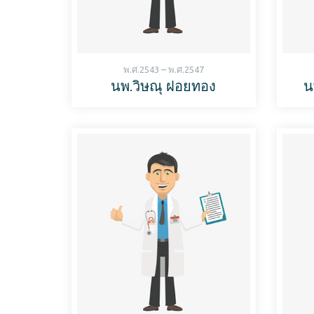
พ.ศ.2543 – พ.ศ.2547
นพ.วิษณุ ฝอยทอง
น