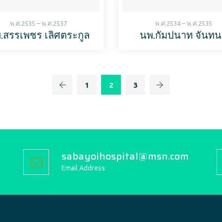
พ.ศ.2535 – พ.ศ.2537
พ.ศ.2534 – พ.ศ.2535
.สรรเพชร เลิศตระกูล
นพ.กัมปนาท จันทน
1
2
3
sabayoihospital@msn.com
Email Address