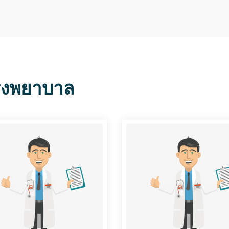
รงพยาบาล